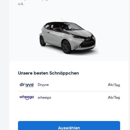
o.ä.
Unsere besten Schnäppchen
Dryyve
Ab
/Tag
wheego
Ab
/Tag
Auswählen