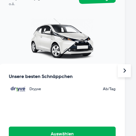
o.ä.
Unsere besten Schnäppchen
Dryyve
Ab
/Tag
Auswählen