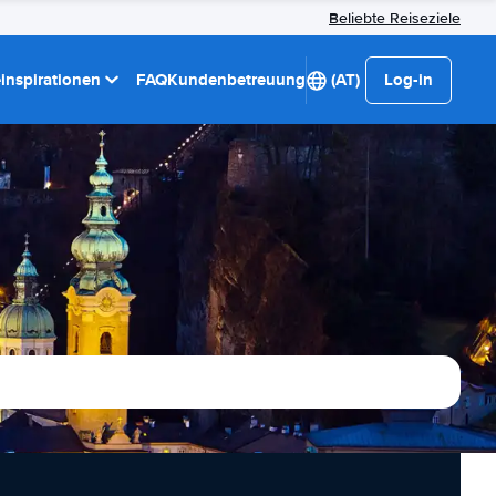
Beliebte Reiseziele
einspirationen
FAQ
Kundenbetreuung
(AT)
Log-in