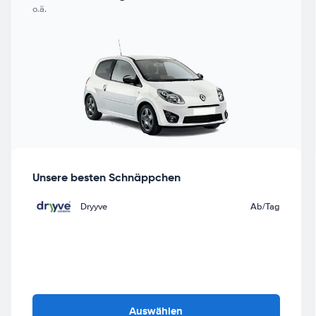
o.ä.
Unsere besten Schnäppchen
Dryyve
Ab
/Tag
Auswählen