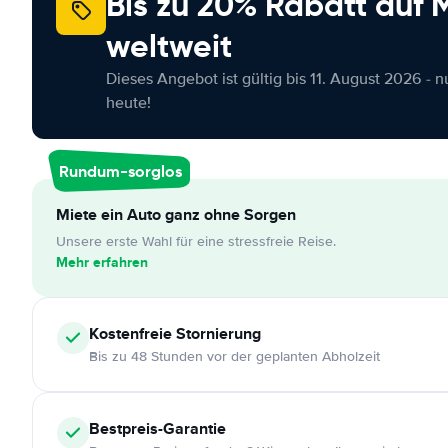
Bis zu 20% Rabatt auf
weltweit
Dieses Angebot ist gültig bis 11. August 2026 - 
heute!
Rundum-sorglos
Miete ein Auto ganz ohne Sorgen
Unsere erste Wahl für eine stressfreie Reise.
Mehr erfahren
Kostenfreie
Stornierung
Bis zu 48 Stunden vor der geplanten Abholzeit
Bestpreis-Garantie