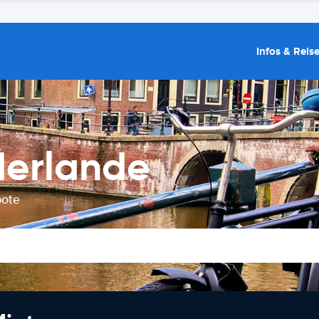
Infos & Reis
derlande
bote