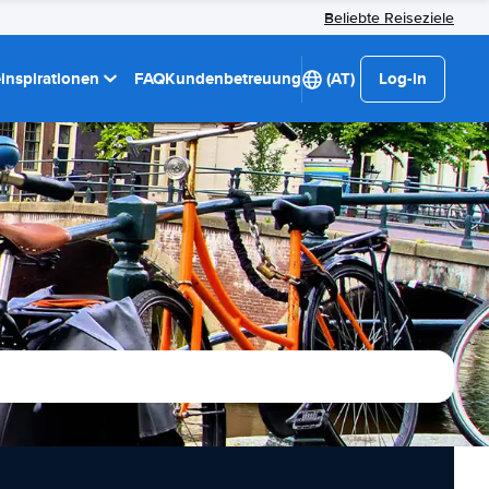
Beliebte Reiseziele
einspirationen
FAQ
Kundenbetreuung
(AT)
Log-in