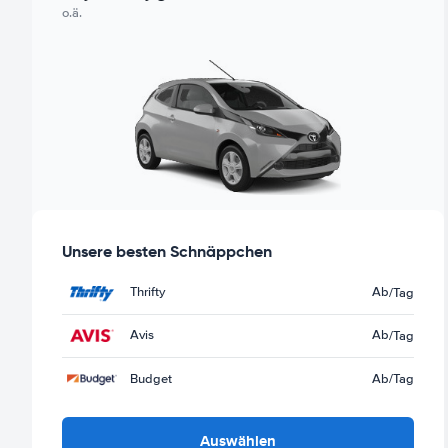
o.ä.
Unsere besten Schnäppchen
Thrifty
Ab
/Tag
Avis
Ab
/Tag
Budget
Ab
/Tag
Auswählen