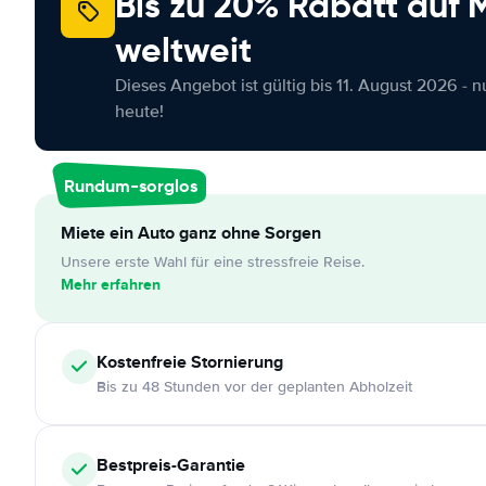
Bis zu 20% Rabatt auf
weltweit
Dieses Angebot ist gültig bis 11. August 2026 - 
heute!
Rundum-sorglos
Miete ein Auto ganz ohne Sorgen
Unsere erste Wahl für eine stressfreie Reise.
Mehr erfahren
Kostenfreie
Stornierung
Bis zu 48 Stunden vor der geplanten Abholzeit
Bestpreis-Garantie