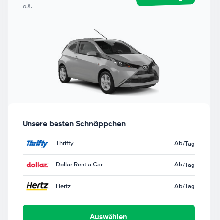
o.ä.
Unsere besten Schnäppchen
Thrifty
Ab
/Tag
Dollar Rent a Car
Ab
/Tag
Hertz
Ab
/Tag
Auswählen