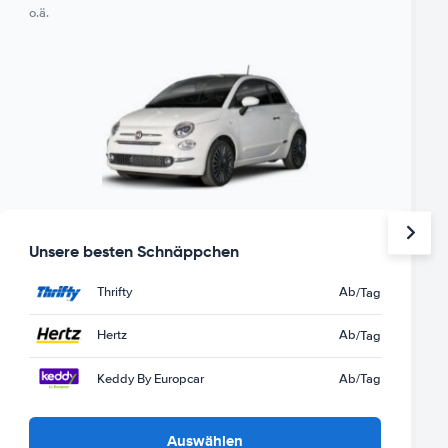
o.ä.
Unsere besten Schnäppchen
Thrifty
Ab
/Tag
Hertz
Ab
/Tag
Keddy By Europcar
Ab
/Tag
Auswählen