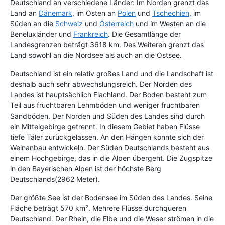
Deutschland an verschiedene Länder: Im Norden grenzt das
Land an
Dänemark
, im Osten an
Polen
und
Tschechien
, im
Süden an die
Schweiz
und
Österreich
und im Westen an die
Beneluxländer und
Frankreich
. Die Gesamtlänge der
Landesgrenzen beträgt 3618 km. Des Weiteren grenzt das
Land sowohl an die Nordsee als auch an die Ostsee.
Deutschland ist ein relativ großes Land und die Landschaft ist
deshalb auch sehr abwechslungsreich. Der Norden des
Landes ist hauptsächlich Flachland. Der Boden besteht zum
Teil aus fruchtbaren Lehmböden und weniger fruchtbaren
Sandböden. Der Norden und Süden des Landes sind durch
ein Mittelgebirge getrennt. In diesem Gebiet haben Flüsse
tiefe Täler zurückgelassen. An den Hängen konnte sich der
Weinanbau entwickeln. Der Süden Deutschlands besteht aus
einem Hochgebirge, das in die Alpen übergeht. Die Zugspitze
in den Bayerischen Alpen ist der höchste Berg
Deutschlands(2962 Meter).
Der größte See ist der Bodensee im Süden des Landes. Seine
Fläche beträgt 570 km². Mehrere Flüsse durchqueren
Deutschland. Der Rhein, die Elbe und die Weser strömen in die