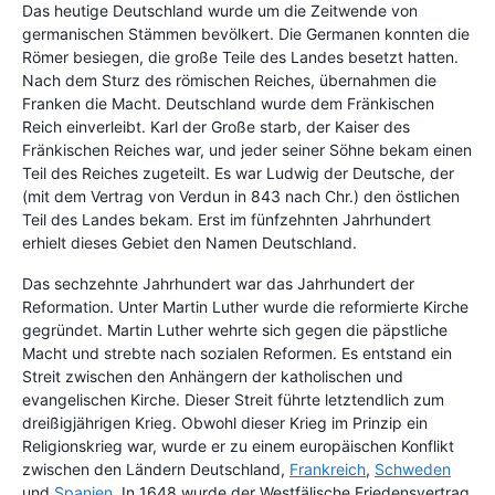
Das heutige Deutschland wurde um die Zeitwende von
germanischen Stämmen bevölkert. Die Germanen konnten die
Römer besiegen, die große Teile des Landes besetzt hatten.
Nach dem Sturz des römischen Reiches, übernahmen die
Franken die Macht. Deutschland wurde dem Fränkischen
Reich einverleibt. Karl der Große starb, der Kaiser des
Fränkischen Reiches war, und jeder seiner Söhne bekam einen
Teil des Reiches zugeteilt. Es war Ludwig der Deutsche, der
(mit dem Vertrag von Verdun in 843 nach Chr.) den östlichen
Teil des Landes bekam. Erst im fünfzehnten Jahrhundert
erhielt dieses Gebiet den Namen Deutschland.
Das sechzehnte Jahrhundert war das Jahrhundert der
Reformation. Unter Martin Luther wurde die reformierte Kirche
gegründet. Martin Luther wehrte sich gegen die päpstliche
Macht und strebte nach sozialen Reformen. Es entstand ein
Streit zwischen den Anhängern der katholischen und
evangelischen Kirche. Dieser Streit führte letztendlich zum
dreißigjährigen Krieg. Obwohl dieser Krieg im Prinzip ein
Religionskrieg war, wurde er zu einem europäischen Konflikt
zwischen den Ländern Deutschland,
Frankreich
,
Schweden
und
Spanien
. In 1648 wurde der Westfälische Friedensvertrag