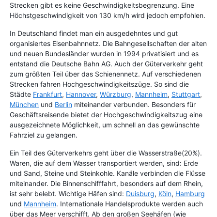
Strecken gibt es keine Geschwindigkeitsbegrenzung. Eine
Höchstgeschwindigkeit von 130 km/h wird jedoch empfohlen.
In Deutschland findet man ein ausgedehntes und gut
organisiertes Eisenbahnnetz. Die Bahngesellschaften der alten
und neuen Bundesländer wurden in 1994 privatisiert und es
entstand die Deutsche Bahn AG. Auch der Güterverkehr geht
zum größten Teil über das Schienennetz. Auf verschiedenen
Strecken fahren Hochgeschwindigkeitszüge. So sind die
Städte
Frankfurt
,
Hannover
,
Würzburg
,
Mannheim
,
Stuttgart
,
München
und
Berlin
miteinander verbunden. Besonders für
Geschäftsreisende bietet der Hochgeschwindigkeitszug eine
ausgezeichnete Möglichkeit, um schnell an das gewünschte
Fahrziel zu gelangen.
Ein Teil des Güterverkehrs geht über die Wasserstraße(20%).
Waren, die auf dem Wasser transportiert werden, sind: Erde
und Sand, Steine und Steinkohle. Kanäle verbinden die Flüsse
miteinander. Die Binnenschifffahrt, besonders auf dem Rhein,
ist sehr belebt. Wichtige Häfen sind:
Duisburg
,
Köln
,
Hamburg
und
Mannheim
. Internationale Handelsprodukte werden auch
über das Meer verschifft. Ab den großen Seehäfen (wie