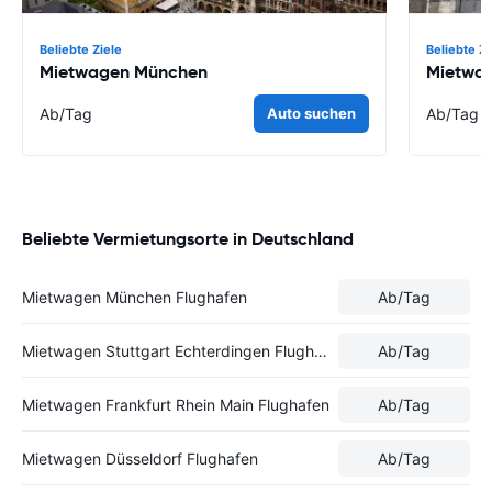
Beliebte Ziele
Beliebte Zi
Mietwagen München
Mietwag
Ab
/Tag
Auto suchen
Ab
/Tag
Beliebte Vermietungsorte in Deutschland
Mietwagen München Flughafen
Ab
/Tag
Mietwagen Stuttgart Echterdingen Flughafen
Ab
/Tag
Mietwagen Frankfurt Rhein Main Flughafen
Ab
/Tag
Mietwagen Düsseldorf Flughafen
Ab
/Tag