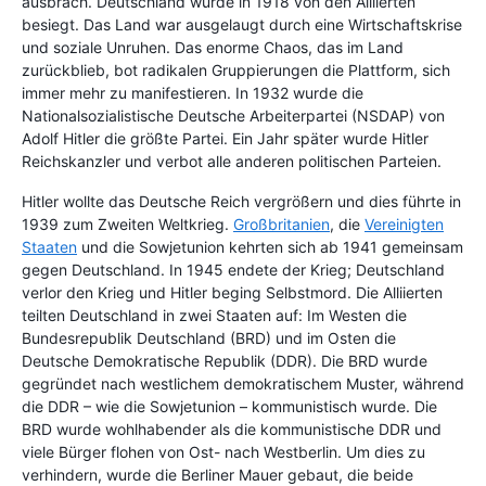
ausbrach. Deutschland wurde in 1918 von den Alliierten
besiegt. Das Land war ausgelaugt durch eine Wirtschaftskrise
und soziale Unruhen. Das enorme Chaos, das im Land
zurückblieb, bot radikalen Gruppierungen die Plattform, sich
immer mehr zu manifestieren. In 1932 wurde die
Nationalsozialistische Deutsche Arbeiterpartei (NSDAP) von
Adolf Hitler die größte Partei. Ein Jahr später wurde Hitler
Reichskanzler und verbot alle anderen politischen Parteien.
Hitler wollte das Deutsche Reich vergrößern und dies führte in
1939 zum Zweiten Weltkrieg.
Großbritanien
, die
Vereinigten
Staaten
und die Sowjetunion kehrten sich ab 1941 gemeinsam
gegen Deutschland. In 1945 endete der Krieg; Deutschland
verlor den Krieg und Hitler beging Selbstmord. Die Alliierten
teilten Deutschland in zwei Staaten auf: Im Westen die
Bundesrepublik Deutschland (BRD) und im Osten die
Deutsche Demokratische Republik (DDR). Die BRD wurde
gegründet nach westlichem demokratischem Muster, während
die DDR – wie die Sowjetunion – kommunistisch wurde. Die
BRD wurde wohlhabender als die kommunistische DDR und
viele Bürger flohen von Ost- nach Westberlin. Um dies zu
verhindern, wurde die Berliner Mauer gebaut, die beide