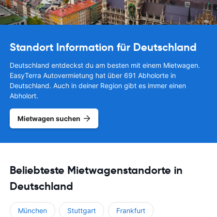
Standort Information für Deutschland
Deutschland entdeckst du am besten mit einem Mietwagen.
EasyTerra Autovermietung hat über 691 Abholorte in
Deutschland. Auch in deiner Region gibt es immer einen
Abholort.
Mietwagen suchen
Beliebteste Mietwagenstandorte in
Deutschland
München
Stuttgart
Frankfurt