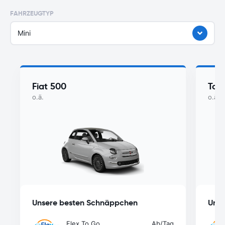
FAHRZEUGTYP
Mini
Fiat 500
Toy
o.ä.
o.ä.
Unsere besten Schnäppchen
Unse
Flex To Go
Ab
/Tag