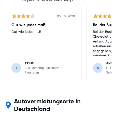
05-10-2020
Gut wie jedes mal!
Bei der Buc
Gut wie jedes mal!
Bei der Buch
Chevrolet ode
Anfang Augus
erhalten und
angegeben, le
erhalten. Da
für meihne K
TRINE
ANG
optimal, trot
T
Sixt Hamburg Fuhlsbüttel
A
GLOB
Schönefeld k
Flughafen
Schön
bekommen.
Autovermietungsorte in
Deutschland