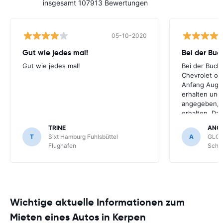
insgesamt 107913 Bewertungen
05-10-2020
Gut wie jedes mal!
Bei der Buc
Gut wie jedes mal!
Bei der Buch
Chevrolet ode
Anfang Augus
erhalten und
angegeben, le
erhalten. Da
für meihne K
TRINE
ANG
optimal, trot
T
Sixt Hamburg Fuhlsbüttel
A
GLOB
Schönefeld k
Flughafen
Schön
bekommen.
Wichtige aktuelle Informationen zum
Mieten eines Autos in Kerpen