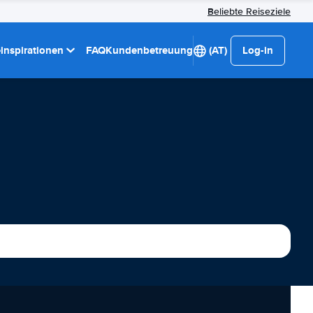
Beliebte Reiseziele
einspirationen
FAQ
Kundenbetreuung
(AT)
Log-in