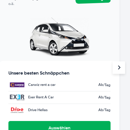
o.ä.
Unsere besten Schnäppchen
Carwiz rent a car
Ab
/Tag
Exer Rent A Car
Ab
/Tag
Drive Hellas
Ab
/Tag
Auswählen