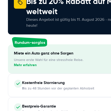
Bis zu 20% Rabatt auf
weltweit
Dieses Angebot ist gültig bis 11. August 2026 - 
heute!
Rundum-sorglos
Miete ein Auto ganz ohne Sorgen
Unsere erste Wahl für eine stressfreie Reise.
Mehr erfahren
Kostenfreie
Stornierung
Bis zu 48 Stunden vor der geplanten Abholzeit
Bestpreis-Garantie