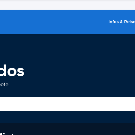
Infos & Reis
dos
bote