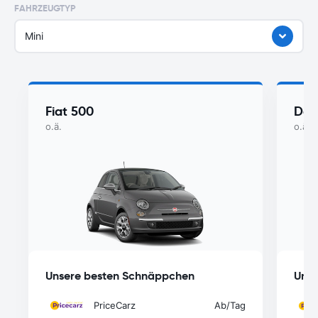
FAHRZEUGTYP
Mini
Fiat 500
Dac
o.ä.
o.ä.
Unsere besten Schnäppchen
Unse
PriceCarz
Ab
/Tag