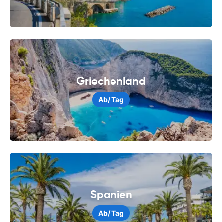
Griechenland
Ab
/ Tag
Spanien
Ab
/ Tag