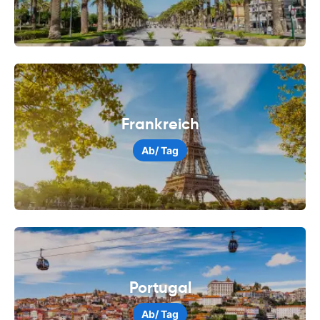
Frankreich
Ab
/ Tag
Portugal
Ab
/ Tag