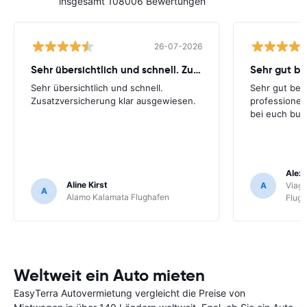
insgesamt 108006 Bewertungen
26-07-2026
Sehr übersichtlich und schnell. Zusatzversicherung
Sehr gut be
Sehr übersichtlich und schnell.
Sehr gut bei
Zusatzversicherung klar ausgewiesen.
professionel
bei euch buc
Alex 
Aline Kirst
A
Viagg
A
Alamo Kalamata Flughafen
Flug
Weltweit ein Auto mieten
EasyTerra Autovermietung vergleicht die Preise von