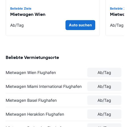
Beliebte Ziele
Beliebte Zi
Mietwagen Wien
Mietwa
Ab
/Tag
Auto suchen
Ab
/Tag
Beliebte Vermietungsorte
Mietwagen Wien Flughafen
Ab
/Tag
Mietwagen Miami International Flughafen
Ab
/Tag
Mietwagen Basel Flughafen
Ab
/Tag
Mietwagen Heraklion Flughafen
Ab
/Tag