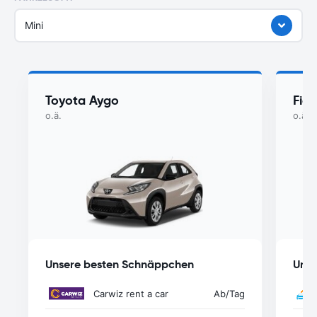
Mini
Toyota Aygo
Fiat
o.ä.
o.ä.
Unsere besten Schnäppchen
Unse
Carwiz rent a car
Ab
/Tag