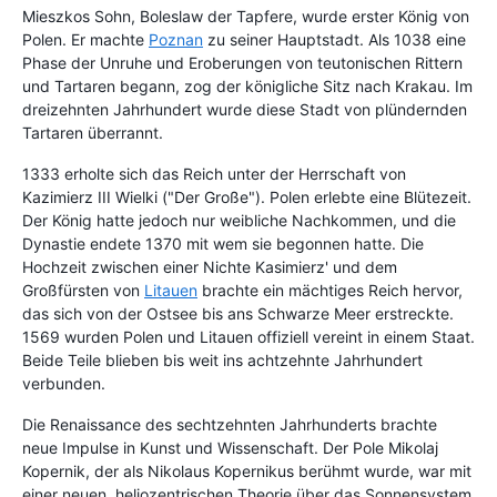
Mieszkos Sohn, Boleslaw der Tapfere, wurde erster König von
Polen. Er machte
Poznan
zu seiner Hauptstadt. Als 1038 eine
Phase der Unruhe und Eroberungen von teutonischen Rittern
und Tartaren begann, zog der königliche Sitz nach Krakau. Im
dreizehnten Jahrhundert wurde diese Stadt von plündernden
Tartaren überrannt.
1333 erholte sich das Reich unter der Herrschaft von
Kazimierz III Wielki ("Der Große"). Polen erlebte eine Blütezeit.
Der König hatte jedoch nur weibliche Nachkommen, und die
Dynastie endete 1370 mit wem sie begonnen hatte. Die
Hochzeit zwischen einer Nichte Kasimierz' und dem
Großfürsten von
Litauen
brachte ein mächtiges Reich hervor,
das sich von der Ostsee bis ans Schwarze Meer erstreckte.
1569 wurden Polen und Litauen offiziell vereint in einem Staat.
Beide Teile blieben bis weit ins achtzehnte Jahrhundert
verbunden.
Die Renaissance des sechtzehnten Jahrhunderts brachte
neue Impulse in Kunst und Wissenschaft. Der Pole Mikolaj
Kopernik, der als Nikolaus Kopernikus berühmt wurde, war mit
einer neuen, heliozentrischen Theorie über das Sonnensystem