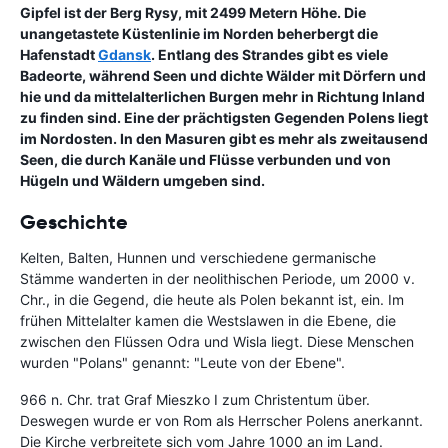
Gipfel ist der Berg Rysy, mit 2499 Metern Höhe. Die
unangetastete Küstenlinie im Norden beherbergt die
Hafenstadt
Gdansk
. Entlang des Strandes gibt es viele
Badeorte, während Seen und dichte Wälder mit Dörfern und
hie und da mittelalterlichen Burgen mehr in Richtung Inland
zu finden sind. Eine der prächtigsten Gegenden Polens liegt
im Nordosten. In den Masuren gibt es mehr als zweitausend
Seen, die durch Kanäle und Flüsse verbunden und von
Hügeln und Wäldern umgeben sind.
Geschichte
Kelten, Balten, Hunnen und verschiedene germanische
Stämme wanderten in der neolithischen Periode, um 2000 v.
Chr., in die Gegend, die heute als Polen bekannt ist, ein. Im
frühen Mittelalter kamen die Westslawen in die Ebene, die
zwischen den Flüssen Odra und Wisla liegt. Diese Menschen
wurden "Polans" genannt: "Leute von der Ebene".
966 n. Chr. trat Graf Mieszko I zum Christentum über.
Deswegen wurde er von Rom als Herrscher Polens anerkannt.
Die Kirche verbreitete sich vom Jahre 1000 an im Land.