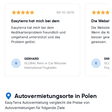
09-10-2019
Easyterra hat mich bei dem
Die Website
Easyterra hat mich bei dem
Die Website i
Keditkartenproblem freundlich und
Wenn die Kol
umgehend unterstützt und das
besser gewe
Problem gelöst.
gewesen.
GERHARD
ENRI
G
GLOBAL Rent-a-Car Wroclaw
E
GLOB
International Flughafen
Flug
Autovermietungsorte in Polen
EasyTerra Autovermietung vergleicht die Preise von
Autovermietungen für folgende Ziele