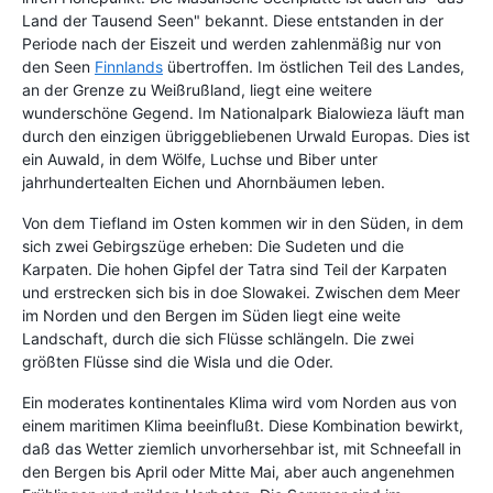
Land der Tausend Seen" bekannt. Diese entstanden in der
Periode nach der Eiszeit und werden zahlenmäßig nur von
den Seen
Finnlands
übertroffen. Im östlichen Teil des Landes,
an der Grenze zu Weißrußland, liegt eine weitere
wunderschöne Gegend. Im Nationalpark Bialowieza läuft man
durch den einzigen übriggebliebenen Urwald Europas. Dies ist
ein Auwald, in dem Wölfe, Luchse und Biber unter
jahrhundertealten Eichen und Ahornbäumen leben.
Von dem Tiefland im Osten kommen wir in den Süden, in dem
sich zwei Gebirgszüge erheben: Die Sudeten und die
Karpaten. Die hohen Gipfel der Tatra sind Teil der Karpaten
und erstrecken sich bis in doe Slowakei. Zwischen dem Meer
im Norden und den Bergen im Süden liegt eine weite
Landschaft, durch die sich Flüsse schlängeln. Die zwei
größten Flüsse sind die Wisla und die Oder.
Ein moderates kontinentales Klima wird vom Norden aus von
einem maritimen Klima beeinflußt. Diese Kombination bewirkt,
daß das Wetter ziemlich unvorhersehbar ist, mit Schneefall in
den Bergen bis April oder Mitte Mai, aber auch angenehmen