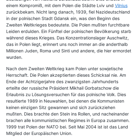
einem Kompromiß, mit dem Polen die Städte Lviv und
Vilnius
zurückbekam. Nicht lang danach, 1939, fiel Nazideutschland
in der polnischen Stadt Gdansk ein, was den Beginn des
Zweiten Weltkrieges bedeutete. Die Polen mußten furchtbare
Leiden erdulden. Ein Fünftel der polnischen Bevölkerung starb
während dieses Krieges. Das Konzentrationslager Auschwitz,
das in Polen liegt, erinnert uns noch immer an die anderthalb
Millionen Juden, Roma und Sinti und andere, die hier ermordet
wurden.
Nach dem Zweiten Weltkrieg kam Polen unter sowjetische
Herrschaft. Die Polen akzeptierten dieses Schicksal nie. Am
Ende der Achtzigerjahre des zwanzigsten Jahrhunderts
erteilte der russische Präsident Mikhail Gorbatschow die
Erlaubnis zu Lösungsversuchen für das polnische Volk. Dies
resultierte 1989 in Neuwahlen, bei denen die Kommunisten
keinen einzigen Sitz gewannen und sich zurückziehen
mußten. Dies brachte den Stein ins Rollen, und nacheinander
brachen alle kommunistischen Regimes in Europa zusammen.
1999 trat Polen der NATO bei. Seit Mai 2004 ist ist das Land
Mitglied der Europäischen Union.