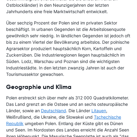
Ostblockländer) in den Neunzigerjahren der letzten
Jahrhunderts eine freie Marktwirtschaft entwickelt.
Über sechzig Prozent der Polen sind im privaten Sektor
beschäftigt. In urbanen Gegenden ist die Arbeitslosenquote
gewöhnlich sehr niedrig. In ländlichen Gegenden ist jedoch oft
bis zu einem Viertel der Bevölkerung arbeitslos. Der polnische
Agrarsektor produziert hauptsächlich Korn, Kartoffeln und
Zuckerrüben. Die Industrieregionen liegen hauptsächlich im
Süden. Lodz, Warschau und Poznan sind die wichtigsten
Industriestädte. In den letzten zwanzig Jahren ist auch der
Tourismussektor gewachsen.
Geographie und Klima
Polen erstreckt sich über mehr als 312 000 Quadratkilometer.
Das Land grenzt an die Ostsee und an sechs osteuropäische
Länder, sowie an
Deutschland
. Die Länder
Litauen
,
Weißrußland, die Ukraine, die Slowakei und
Tschechische
Republik
umgeben Polen. Entlang der Küste gibt es Dünen
und Seen. Im Nordosten des Landes erreicht die Anzahl Seen
ihren Höhepunkt. Die Masurische Seenplatte ist auch als "das