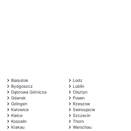
Bialystok
Lodz
Bydgoszcz
Lublin
Dąbrowa Górnicza
Olsztyn
Gdansk
Posen
Gdingen
Rzeszow
Katowice
Swinoujscie
Kielce
Szczecin
Koszalin
Thorn
Krakau
Warschau