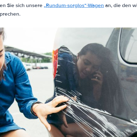
n Sie sich unsere
„Rundum-sorglos“-Wagen
an, die den w
prechen.