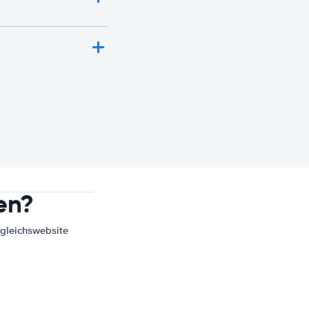
en?
gleichswebsite