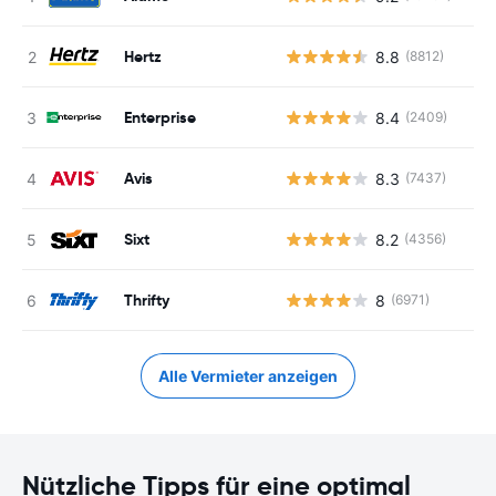
Hertz
8.8
(8812)
Enterprise
8.4
(2409)
Avis
8.3
(7437)
Sixt
8.2
(4356)
Thrifty
8
(6971)
Alle Vermieter anzeigen
Nützliche Tipps für eine optimal