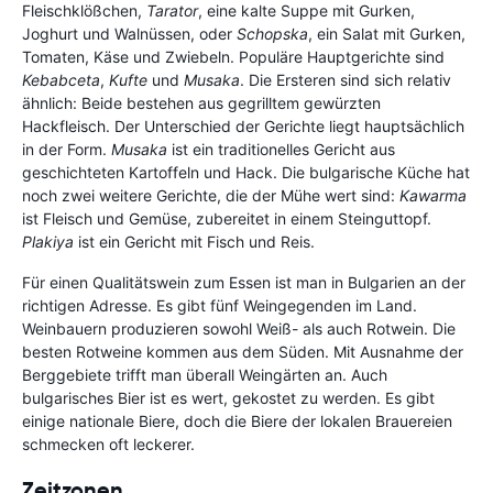
Fleischklößchen,
Tarator
, eine kalte Suppe mit Gurken,
Joghurt und Walnüssen, oder
Schopska
, ein Salat mit Gurken,
Tomaten, Käse und Zwiebeln. Populäre Hauptgerichte sind
Kebabceta
,
Kufte
und
Musaka
. Die Ersteren sind sich relativ
ähnlich: Beide bestehen aus gegrilltem gewürzten
Hackfleisch. Der Unterschied der Gerichte liegt hauptsächlich
in der Form.
Musaka
ist ein traditionelles Gericht aus
geschichteten Kartoffeln und Hack. Die bulgarische Küche hat
noch zwei weitere Gerichte, die der Mühe wert sind:
Kawarma
ist Fleisch und Gemüse, zubereitet in einem Steinguttopf.
Plakiya
ist ein Gericht mit Fisch und Reis.
Für einen Qualitätswein zum Essen ist man in Bulgarien an der
richtigen Adresse. Es gibt fünf Weingegenden im Land.
Weinbauern produzieren sowohl Weiß- als auch Rotwein. Die
besten Rotweine kommen aus dem Süden. Mit Ausnahme der
Berggebiete trifft man überall Weingärten an. Auch
bulgarisches Bier ist es wert, gekostet zu werden. Es gibt
einige nationale Biere, doch die Biere der lokalen Brauereien
schmecken oft leckerer.
Zeitzonen