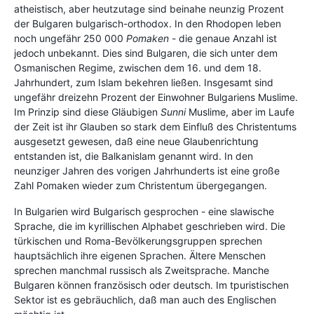
atheistisch, aber heutzutage sind beinahe neunzig Prozent
der Bulgaren bulgarisch-orthodox. In den Rhodopen leben
noch ungefähr 250 000
Pomaken
- die genaue Anzahl ist
jedoch unbekannt. Dies sind Bulgaren, die sich unter dem
Osmanischen Regime, zwischen dem 16. und dem 18.
Jahrhundert, zum Islam bekehren ließen. Insgesamt sind
ungefähr dreizehn Prozent der Einwohner Bulgariens Muslime.
Im Prinzip sind diese Gläubigen
Sunni
Muslime, aber im Laufe
der Zeit ist ihr Glauben so stark dem Einfluß des Christentums
ausgesetzt gewesen, daß eine neue Glaubenrichtung
entstanden ist, die Balkanislam genannt wird. In den
neunziger Jahren des vorigen Jahrhunderts ist eine große
Zahl Pomaken wieder zum Christentum übergegangen.
In Bulgarien wird Bulgarisch gesprochen - eine slawische
Sprache, die im kyrillischen Alphabet geschrieben wird. Die
türkischen und Roma-Bevölkerungsgruppen sprechen
hauptsächlich ihre eigenen Sprachen. Ältere Menschen
sprechen manchmal russisch als Zweitsprache. Manche
Bulgaren können französisch oder deutsch. Im tpuristischen
Sektor ist es gebräuchlich, daß man auch des Englischen