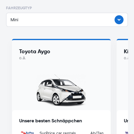
FAHRZEUGTYP
Mini
Toyota Aygo
Kia
o.ä.
o.ä.
Unsere besten Schnäppchen
Unse
SurPrice car rentals
Ab
/Tag