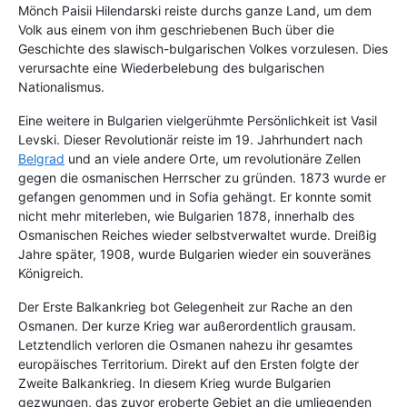
Mönch Paisii Hilendarski reiste durchs ganze Land, um dem
Volk aus einem von ihm geschriebenen Buch über die
Geschichte des slawisch-bulgarischen Volkes vorzulesen. Dies
verursachte eine Wiederbelebung des bulgarischen
Nationalismus.
Eine weitere in Bulgarien vielgerühmte Persönlichkeit ist Vasil
Levski. Dieser Revolutionär reiste im 19. Jahrhundert nach
Belgrad
und an viele andere Orte, um revolutionäre Zellen
gegen die osmanischen Herrscher zu gründen. 1873 wurde er
gefangen genommen und in Sofia gehängt. Er konnte somit
nicht mehr miterleben, wie Bulgarien 1878, innerhalb des
Osmanischen Reiches wieder selbstverwaltet wurde. Dreißig
Jahre später, 1908, wurde Bulgarien wieder ein souveränes
Königreich.
Der Erste Balkankrieg bot Gelegenheit zur Rache an den
Osmanen. Der kurze Krieg war außerordentlich grausam.
Letztendlich verloren die Osmanen nahezu ihr gesamtes
europäisches Territorium. Direkt auf den Ersten folgte der
Zweite Balkankrieg. In diesem Krieg wurde Bulgarien
gezwungen, das zuvor eroberte Gebiet an die umliegenden