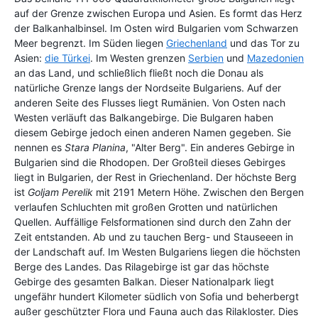
auf der Grenze zwischen Europa und Asien. Es formt das Herz
der Balkanhalbinsel. Im Osten wird Bulgarien vom Schwarzen
Meer begrenzt. Im Süden liegen
Griechenland
und das Tor zu
Asien:
die Türkei
. Im Westen grenzen
Serbien
und
Mazedonien
an das Land, und schließlich fließt noch die Donau als
natürliche Grenze langs der Nordseite Bulgariens. Auf der
anderen Seite des Flusses liegt Rumänien. Von Osten nach
Westen verläuft das Balkangebirge. Die Bulgaren haben
diesem Gebirge jedoch einen anderen Namen gegeben. Sie
nennen es
Stara Planina
, "Alter Berg". Ein anderes Gebirge in
Bulgarien sind die Rhodopen. Der Großteil dieses Gebirges
liegt in Bulgarien, der Rest in Griechenland. Der höchste Berg
ist
Goljam Perelik
mit 2191 Metern Höhe. Zwischen den Bergen
verlaufen Schluchten mit großen Grotten und natürlichen
Quellen. Auffällige Felsformationen sind durch den Zahn der
Zeit entstanden. Ab und zu tauchen Berg- und Stauseeen in
der Landschaft auf. Im Westen Bulgariens liegen die höchsten
Berge des Landes. Das Rilagebirge ist gar das höchste
Gebirge des gesamten Balkan. Dieser Nationalpark liegt
ungefähr hundert Kilometer südlich von Sofia und beherbergt
außer geschützter Flora und Fauna auch das Rilakloster. Dies