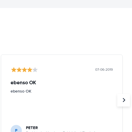
07-06-2019
ebenso OK
ebenso OK
PETER
P