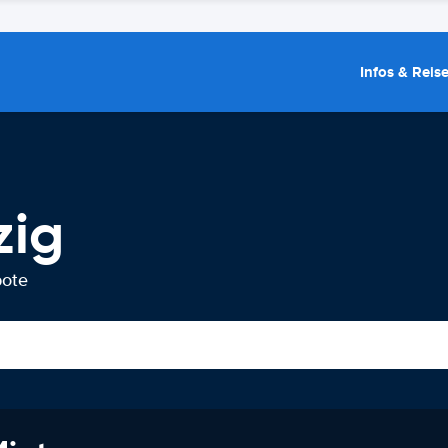
Infos & Reis
zig
bote