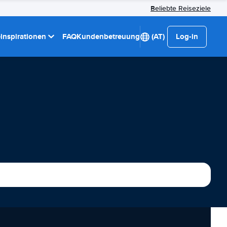
Beliebte Reiseziele
einspirationen
FAQ
Kundenbetreuung
(AT)
Log-in