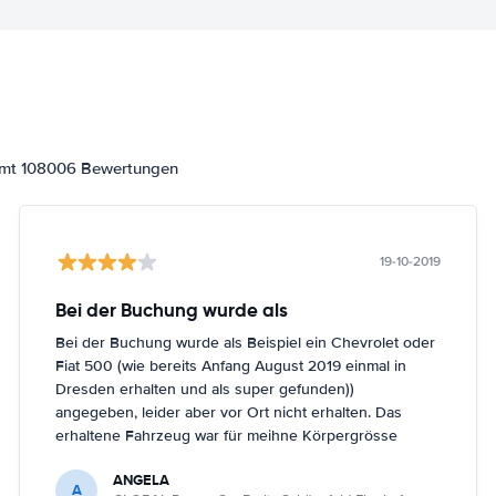
samt 108006 Bewertungen
19-10-2019
Bei der Buchung wurde als
Bei der Buchung wurde als Beispiel ein Chevrolet oder
Fiat 500 (wie bereits Anfang August 2019 einmal in
Dresden erhalten und als super gefunden))
angegeben, leider aber vor Ort nicht erhalten. Das
erhaltene Fahrzeug war für meihne Körpergrösse
(161cm) nicht optimal, trotz Nachfrage in Berlin
ANGELA
Schönefeld kein anderes Fahrzeug bekommen.
A