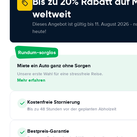
Bis zu 20% Rabatt auf
weltweit
Dieses Angebot ist gültig bis 11. August 2026 - 
heute!
Rundum-sorglos
Miete ein Auto ganz ohne Sorgen
Unsere erste Wahl für eine stressfreie Reise.
Mehr erfahren
Kostenfreie
Stornierung
Bis zu 48 Stunden vor der geplanten Abholzeit
Bestpreis-Garantie