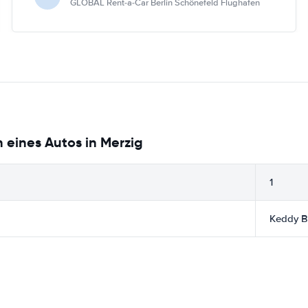
GLOBAL Rent-a-Car Berlin Schönefeld Flughafen
 eines Autos in Merzig
1
Keddy B