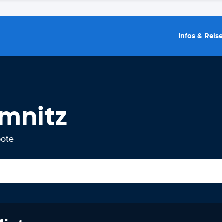
Infos & Reis
mnitz
bote