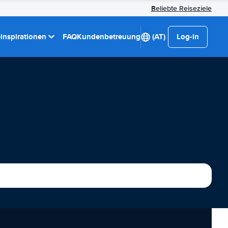
Beliebte Reiseziele
einspirationen
FAQ
Kundenbetreuung
(AT)
Log-in