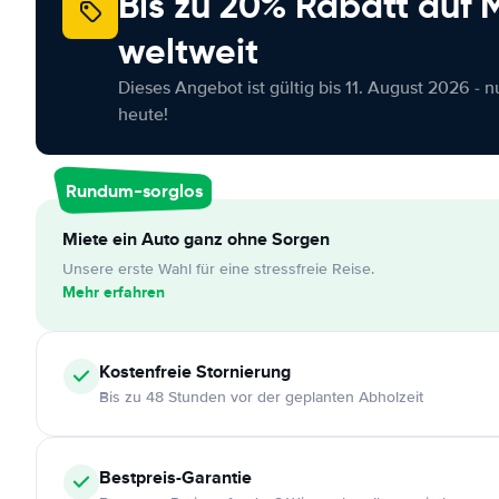
Bis zu 20% Rabatt auf
weltweit
Dieses Angebot ist gültig bis 11. August 2026 - 
heute!
Rundum-sorglos
Miete ein Auto ganz ohne Sorgen
Unsere erste Wahl für eine stressfreie Reise.
Mehr erfahren
Kostenfreie
Stornierung
Bis zu 48 Stunden vor der geplanten Abholzeit
Bestpreis-Garantie