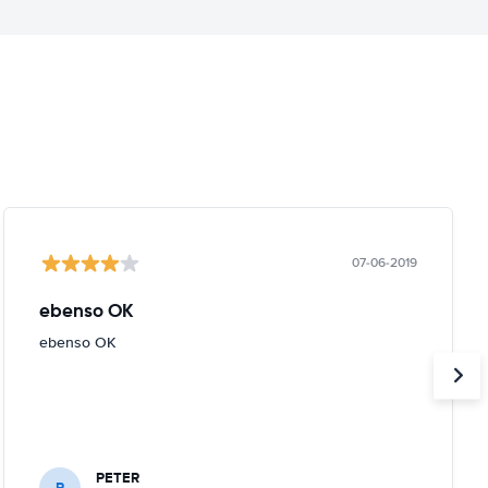
07-06-2019
ebenso OK
ebenso OK
PETER
P