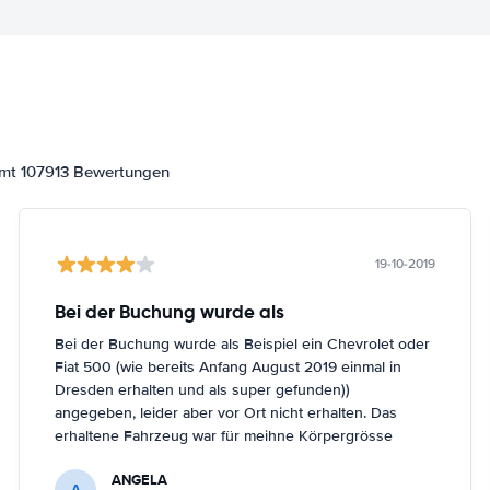
amt 107913 Bewertungen
19-10-2019
Bei der Buchung wurde als
Bei der Buchung wurde als Beispiel ein Chevrolet oder
Fiat 500 (wie bereits Anfang August 2019 einmal in
Dresden erhalten und als super gefunden))
angegeben, leider aber vor Ort nicht erhalten. Das
erhaltene Fahrzeug war für meihne Körpergrösse
(161cm) nicht optimal, trotz Nachfrage in Berlin
ANGELA
Schönefeld kein anderes Fahrzeug bekommen.
A