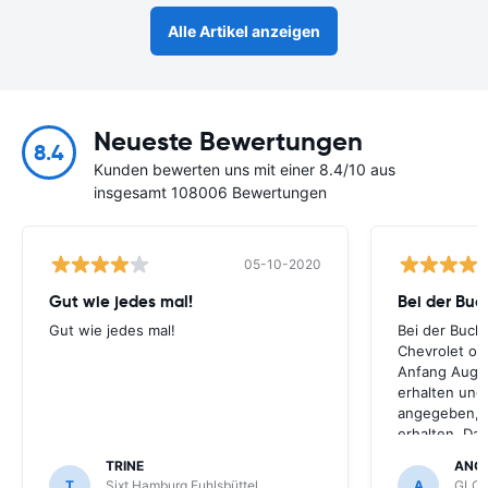
Alle Artikel anzeigen
Neueste Bewertungen
8.4
Kunden bewerten uns mit einer 8.4/10 aus
insgesamt 108006 Bewertungen
05-10-2020
Gut wie jedes mal!
Bei der Buc
Gut wie jedes mal!
Bei der Buch
Chevrolet ode
Anfang Augus
erhalten und
angegeben, le
erhalten. Da
für meihne K
TRINE
ANG
optimal, trot
T
Sixt Hamburg Fuhlsbüttel
A
GLOB