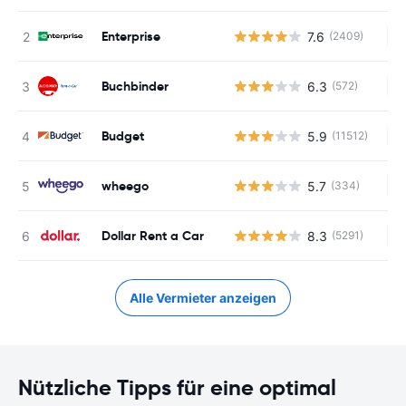
Enterprise
7.6
(2409)
Ke
Buchbinder
6.3
(572)
Ke
Budget
5.9
(11512)
Ke
wheego
5.7
(334)
Ke
Dollar Rent a Car
8.3
(5291)
Ke
Alle Vermieter anzeigen
Nützliche Tipps für eine optimal