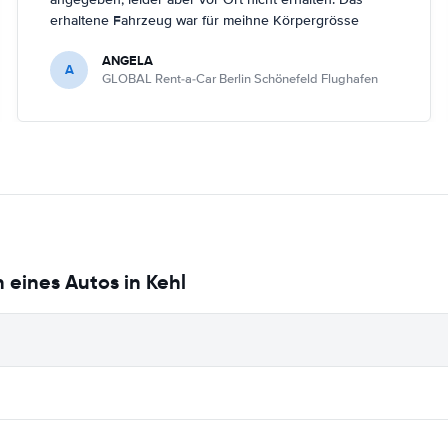
erhaltene Fahrzeug war für meihne Körpergrösse
(161cm) nicht optimal, trotz Nachfrage in Berlin
ANGELA
Schönefeld kein anderes Fahrzeug bekommen.
A
GLOBAL Rent-a-Car Berlin Schönefeld Flughafen
 eines Autos in Kehl