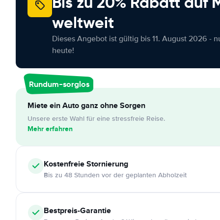
Bis zu 20% Rabatt auf
weltweit
Dieses Angebot ist gültig bis 11. August 2026 - 
heute!
Rundum-sorglos
Miete ein Auto ganz ohne Sorgen
Unsere erste Wahl für eine stressfreie Reise.
Mehr erfahren
Kostenfreie
Stornierung
Bis zu 48 Stunden vor der geplanten Abholzeit
Bestpreis-Garantie