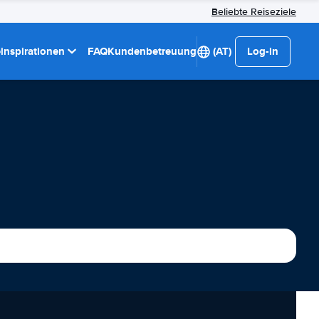
Beliebte Reiseziele
einspirationen
FAQ
Kundenbetreuung
(AT)
Log-in