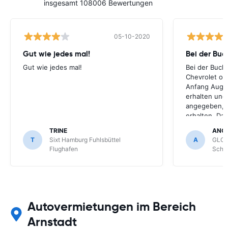
insgesamt 108006 Bewertungen
05-10-2020
Gut wie jedes mal!
Bei der Buc
Gut wie jedes mal!
Bei der Buch
Chevrolet ode
Anfang Augus
erhalten und
angegeben, le
erhalten. Da
für meihne K
TRINE
ANG
optimal, trot
T
Sixt Hamburg Fuhlsbüttel
A
GLOB
Schönefeld k
Flughafen
Schön
bekommen.
Autovermietungen im Bereich
Arnstadt