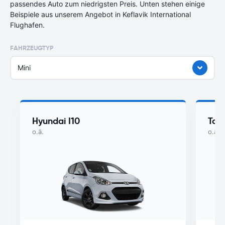
passendes Auto zum niedrigsten Preis. Unten stehen einige
Beispiele aus unserem Angebot in Keflavik International
Flughafen.
FAHRZEUGTYP
Mini
Hyundai I10
Toy
o.ä.
o.ä.