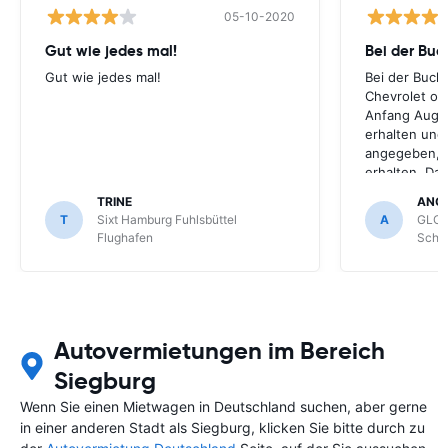
05-10-2020
Gut wie jedes mal!
Bei der Buc
Gut wie jedes mal!
Bei der Buch
Chevrolet ode
Anfang Augus
erhalten und
angegeben, le
erhalten. Da
für meihne K
TRINE
ANG
optimal, trot
T
Sixt Hamburg Fuhlsbüttel
A
GLOB
Schönefeld k
Flughafen
Schön
bekommen.
Autovermietungen im Bereich
Siegburg
Wenn Sie einen Mietwagen in Deutschland suchen, aber gerne
in einer anderen Stadt als Siegburg, klicken Sie bitte durch zu