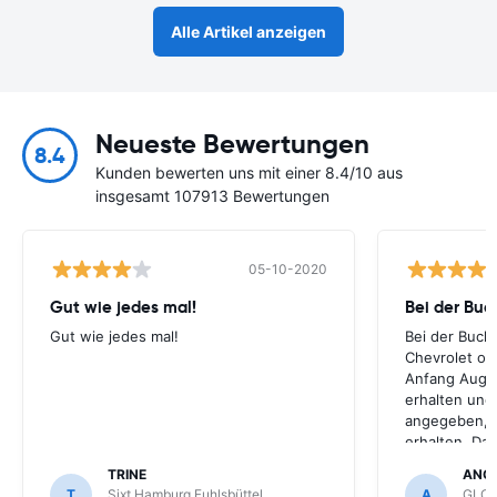
Alle Artikel anzeigen
Neueste Bewertungen
8.4
Kunden bewerten uns mit einer 8.4/10 aus
insgesamt 107913 Bewertungen
05-10-2020
Gut wie jedes mal!
Bei der Buc
Gut wie jedes mal!
Bei der Buch
Chevrolet ode
Anfang Augus
erhalten und
angegeben, le
erhalten. Da
für meihne K
TRINE
ANG
optimal, trot
T
Sixt Hamburg Fuhlsbüttel
A
GLOB