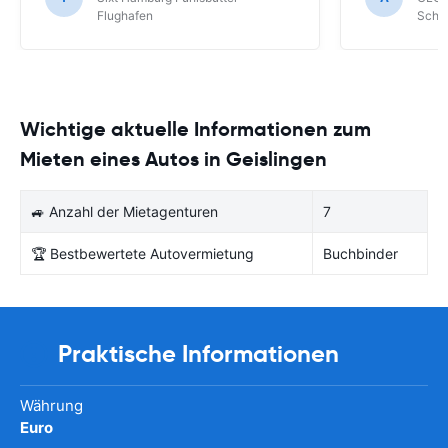
Schönefeld k
Flughafen
Schön
bekommen.
Wichtige aktuelle Informationen zum
Mieten eines Autos in Geislingen
🚙 Anzahl der Mietagenturen
7
🏆 Bestbewertete Autovermietung
Buchbinder
Praktische Informationen
Währung
Euro