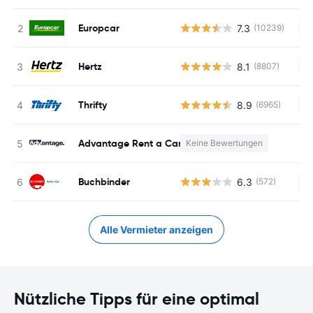
Europcar
7.3
(10239)
Ke
Hertz
8.1
(8807)
Ke
Thrifty
8.9
(6965)
Ke
Advantage Rent a Car
Keine Bewertungen
K
Buchbinder
6.3
(572)
Ke
Alle Vermieter anzeigen
Nützliche Tipps für eine optimal