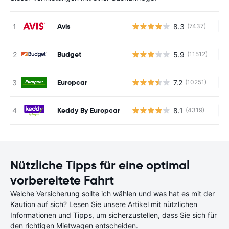
Avis
8.3
(7437)
Ke
Budget
5.9
(11512)
Ke
Europcar
7.2
(10251)
Ke
Keddy By Europcar
8.1
(4319)
Ke
Nützliche Tipps für eine optimal
vorbereitete Fahrt
Welche Versicherung sollte ich wählen und was hat es mit der
Kaution auf sich? Lesen Sie unsere Artikel mit nützlichen
Informationen und Tipps, um sicherzustellen, dass Sie sich für
den richtigen Mietwagen entscheiden.