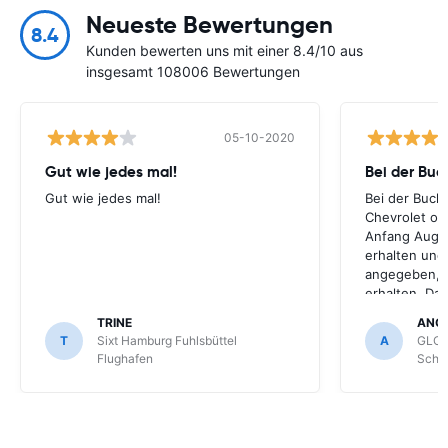
Neueste Bewertungen
8.4
Kunden bewerten uns mit einer 8.4/10 aus
insgesamt 108006 Bewertungen
05-10-2020
Gut wie jedes mal!
Bei der Buc
Gut wie jedes mal!
Bei der Buch
Chevrolet ode
Anfang Augus
erhalten und
angegeben, le
erhalten. Da
für meihne K
TRINE
ANG
optimal, trot
T
Sixt Hamburg Fuhlsbüttel
A
GLOB
Schönefeld k
Flughafen
Schön
bekommen.