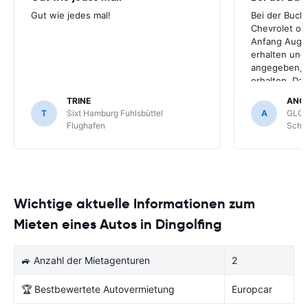
Gut wie jedes mal!
Bei der Buch
Chevrolet ode
Anfang Augus
erhalten und
angegeben, le
erhalten. Da
für meihne K
TRINE
ANG
optimal, trot
T
Sixt Hamburg Fuhlsbüttel
A
GLOB
Schönefeld k
Flughafen
Schön
bekommen.
Wichtige aktuelle Informationen zum
Mieten eines Autos in Dingolfing
🚙 Anzahl der Mietagenturen
2
🏆 Bestbewertete Autovermietung
Europcar