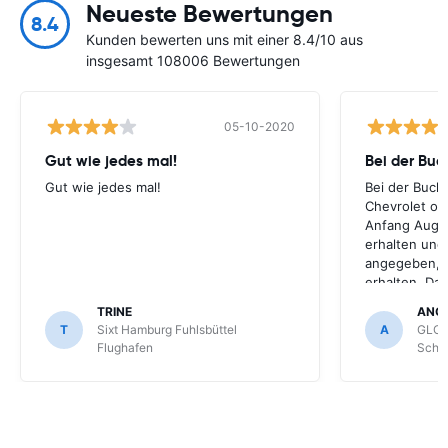
Neueste Bewertungen
8.4
Kunden bewerten uns mit einer 8.4/10 aus
insgesamt 108006 Bewertungen
05-10-2020
Gut wie jedes mal!
Bei der Buc
Gut wie jedes mal!
Bei der Buch
Chevrolet ode
Anfang Augus
erhalten und
angegeben, le
erhalten. Da
für meihne K
TRINE
ANG
optimal, trot
T
Sixt Hamburg Fuhlsbüttel
A
GLOB
Schönefeld k
Flughafen
Schön
bekommen.