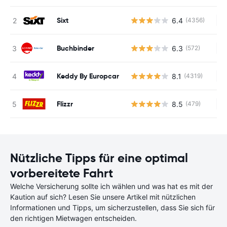
Sixt
6.4
(4356)
Ke
Buchbinder
6.3
(572)
Ke
Keddy By Europcar
8.1
(4319)
Ke
Flizzr
8.5
(479)
Ke
Nützliche Tipps für eine optimal
vorbereitete Fahrt
Welche Versicherung sollte ich wählen und was hat es mit der
Kaution auf sich? Lesen Sie unsere Artikel mit nützlichen
Informationen und Tipps, um sicherzustellen, dass Sie sich für
den richtigen Mietwagen entscheiden.