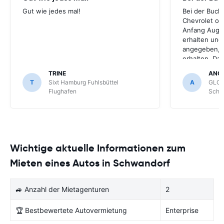
Gut wie jedes mal!
Bei der Buch
Chevrolet ode
Anfang Augus
erhalten und
angegeben, le
erhalten. Da
für meihne K
TRINE
ANG
optimal, trot
T
Sixt Hamburg Fuhlsbüttel
A
GLOB
Schönefeld k
Flughafen
Schön
bekommen.
Wichtige aktuelle Informationen zum
Mieten eines Autos in Schwandorf
🚙 Anzahl der Mietagenturen
2
🏆 Bestbewertete Autovermietung
Enterprise