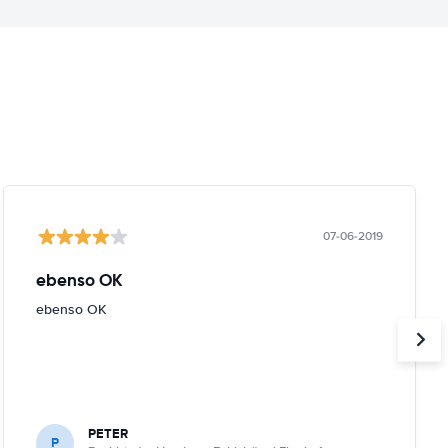
07-06-2019
ebenso OK
ebenso OK
PETER
P