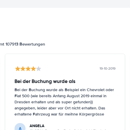
amt 107913 Bewertungen
19-10-2019
Bei der Buchung wurde als
Bei der Buchung wurde als Beispiel ein Chevrolet oder
Fiat 500 (wie bereits Anfang August 2019 einmal in
Dresden erhalten und als super gefunden))
angegeben, leider aber vor Ort nicht erhalten. Das
erhaltene Fahrzeug war für meihne Körpergrösse
(161cm) nicht optimal, trotz Nachfrage in Berlin
ANGELA
Schönefeld kein anderes Fahrzeug bekommen.
A