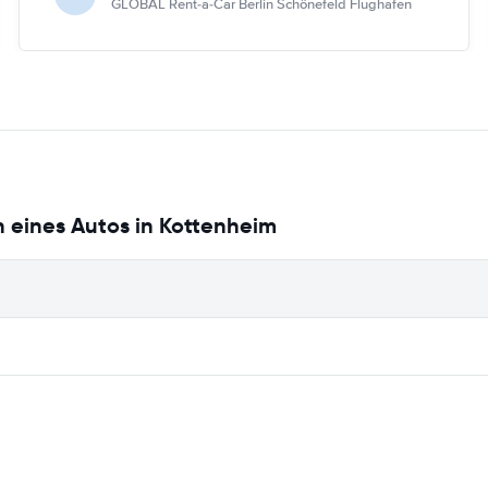
GLOBAL Rent-a-Car Berlin Schönefeld Flughafen
 eines Autos in Kottenheim