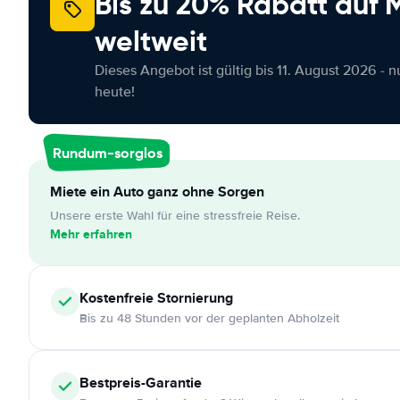
Bis zu 20% Rabatt auf
weltweit
Dieses Angebot ist gültig bis 11. August 2026 - 
heute!
Rundum-sorglos
Miete ein Auto ganz ohne Sorgen
Unsere erste Wahl für eine stressfreie Reise.
Mehr erfahren
Kostenfreie
Stornierung
Bis zu 48 Stunden vor der geplanten Abholzeit
Bestpreis-Garantie