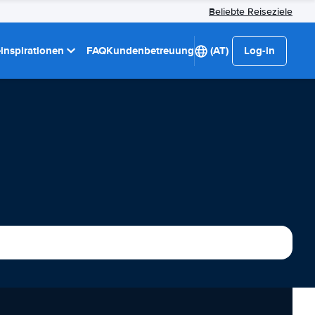
Beliebte Reiseziele
einspirationen
FAQ
Kundenbetreuung
(AT)
Log-in