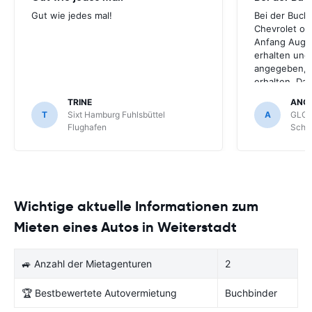
Gut wie jedes mal!
Bei der Buch
Chevrolet ode
Anfang Augus
erhalten und
angegeben, le
erhalten. Da
für meihne K
TRINE
ANG
optimal, trot
T
Sixt Hamburg Fuhlsbüttel
A
GLOB
Schönefeld k
Flughafen
Schön
bekommen.
Wichtige aktuelle Informationen zum
Mieten eines Autos in Weiterstadt
🚙 Anzahl der Mietagenturen
2
🏆 Bestbewertete Autovermietung
Buchbinder