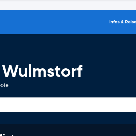
Infos & Reis
 Wulmstorf
bote