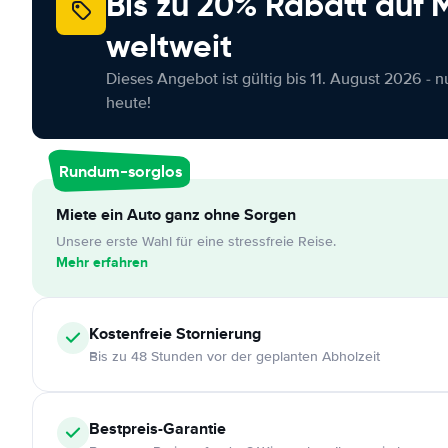
Bis zu 20% Rabatt auf
weltweit
Dieses Angebot ist gültig bis 11. August 2026 - 
heute!
Rundum-sorglos
Miete ein Auto ganz ohne Sorgen
Unsere erste Wahl für eine stressfreie Reise.
Mehr erfahren
Kostenfreie
Stornierung
Bis zu 48 Stunden vor der geplanten Abholzeit
Bestpreis-Garantie