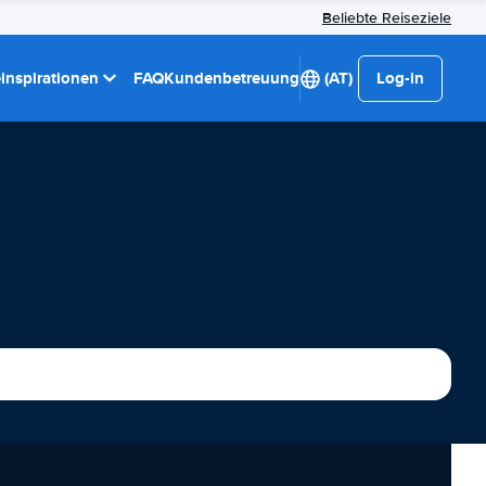
Beliebte Reiseziele
einspirationen
FAQ
Kundenbetreuung
(AT)
Log-in