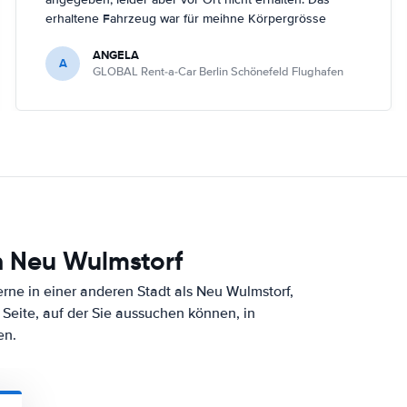
erhaltene Fahrzeug war für meihne Körpergrösse
(161cm) nicht optimal, trotz Nachfrage in Berlin
ANGELA
Schönefeld kein anderes Fahrzeug bekommen.
A
GLOBAL Rent-a-Car Berlin Schönefeld Flughafen
h Neu Wulmstorf
ne in einer anderen Stadt als Neu Wulmstorf,
Seite, auf der Sie aussuchen können, in
en.