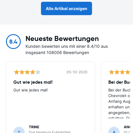
Alle Artikel anzeigen
Neueste Bewertungen
8.4
Kunden bewerten uns mit einer 8.4/10 aus
insgesamt 108006 Bewertungen
05-10-2020
Gut wie jedes mal!
Bei der Buc
Gut wie jedes mal!
Bei der Buch
Chevrolet ode
Anfang Augus
erhalten und
angegeben, le
erhalten. Da
für meihne K
TRINE
ANG
optimal, trot
T
Sixt Hamburg Fuhlsbüttel
A
GLOB