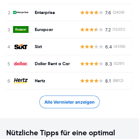
Enterprise
7.6
(2409)
Ke
Europcar
7.2
(10251)
Ke
Sixt
6.4
(4356)
Ke
Dollar Rent a Car
8.3
(5291)
Ke
Hertz
8.1
(8812)
Ke
Alle Vermieter anzeigen
Nützliche Tipps für eine optimal