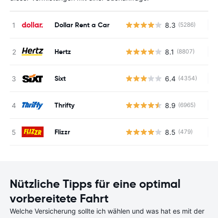
Dollar Rent a Car
8.3
(5286)
Ke
Hertz
8.1
(8807)
Ke
Sixt
6.4
(4354)
Ke
Thrifty
8.9
(6965)
Ke
Flizzr
8.5
(479)
Ke
Nützliche Tipps für eine optimal
vorbereitete Fahrt
Welche Versicherung sollte ich wählen und was hat es mit der