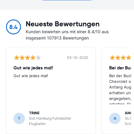
Neueste Bewertungen
8.4
Kunden bewerten uns mit einer 8.4/10 aus
insgesamt 107913 Bewertungen
05-10-2020
Gut wie jedes mal!
Bei der Buc
Gut wie jedes mal!
Bei der Buch
Chevrolet ode
Anfang Augus
erhalten und
angegeben, le
erhalten. Da
für meihne K
TRINE
ANG
optimal, trot
T
Sixt Hamburg Fuhlsbüttel
A
GLOB
Schönefeld k
Flughafen
Schön
bekommen.