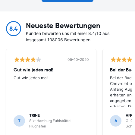
Neueste Bewertungen
8.4
Kunden bewerten uns mit einer 8.4/10 aus
insgesamt 108006 Bewertungen
05-10-2020
Gut wie jedes mal!
Bei der Buc
Gut wie jedes mal!
Bei der Buch
Chevrolet ode
Anfang Augus
erhalten und
angegeben, le
erhalten. Da
für meihne K
TRINE
ANG
optimal, trot
T
Sixt Hamburg Fuhlsbüttel
A
GLOB
Schönefeld k
Flughafen
Schön
bekommen.