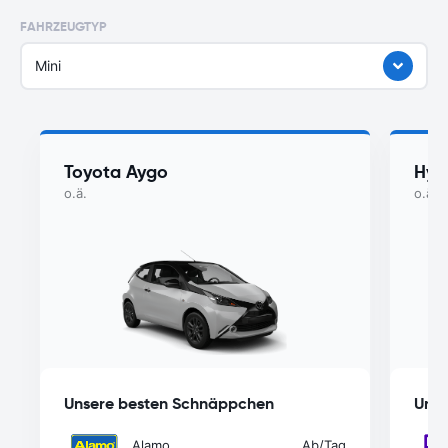
FAHRZEUGTYP
Mini
Toyota Aygo
Hyu
o.ä.
o.ä.
Unsere besten Schnäppchen
Unse
Alamo
Ab
/Tag