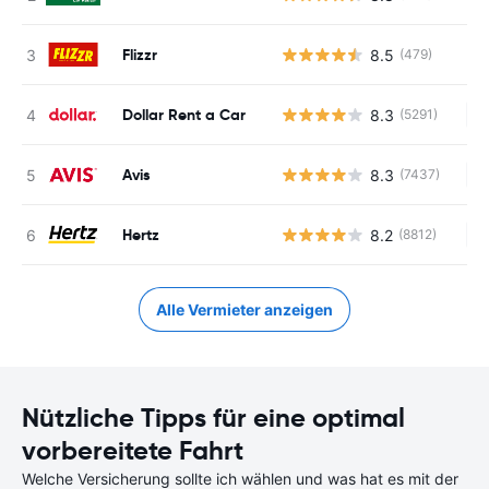
Flizzr
8.5
(479)
Dollar Rent a Car
8.3
(5291)
Ke
Avis
8.3
(7437)
Ke
Hertz
8.2
(8812)
Ke
Alle Vermieter anzeigen
Nützliche Tipps für eine optimal
vorbereitete Fahrt
Welche Versicherung sollte ich wählen und was hat es mit der