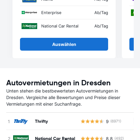
Enterprise
Ab
/Tag
National Car Rental
Ab
/Tag
Auswählen
Autovermietungen in Dresden
Unten stehen die bestbewerteten Autovermietungen in
Dresden. Vergleiche alle Bewertungen und Preise dieser
Vermietungen mit einer Suchanfrage.
Thrifty
9
(6971)
Ke
National Car Rental
8.8
(492)