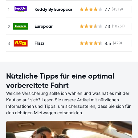
Keddy By Europcar
7.7
(4319)
Ke
Europcar
7.3
(10251)
Ke
Flizzr
8.5
(479)
Ke
Nützliche Tipps für eine optimal
vorbereitete Fahrt
Welche Versicherung sollte ich wählen und was hat es mit der
Kaution auf sich? Lesen Sie unsere Artikel mit nützlichen
Informationen und Tipps, um sicherzustellen, dass Sie sich für
den richtigen Mietwagen entscheiden.