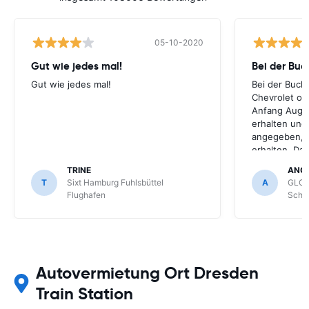
05-10-2020
Gut wie jedes mal!
Bei der Buc
Gut wie jedes mal!
Bei der Buch
Chevrolet ode
Anfang Augus
erhalten und
angegeben, le
erhalten. Da
für meihne K
TRINE
ANG
optimal, trot
T
Sixt Hamburg Fuhlsbüttel
A
GLOB
Schönefeld k
Flughafen
Schön
bekommen.
Autovermietung Ort Dresden
Train Station