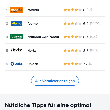
Movida
8
(28)
Ke
Alamo
6.9
(10701)
Ke
National Car Rental
8.4
(492)
Ke
Hertz
8.3
(8812)
Ke
Unidas
7.7
(6)
Ke
Alle Vermieter anzeigen
Nützliche Tipps für eine optimal