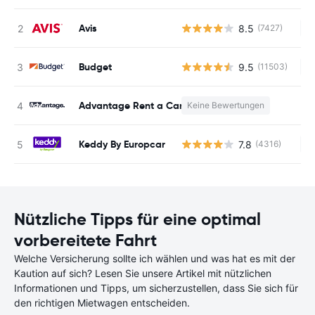
Avis
8.5
(7427)
Ke
Budget
9.5
(11503)
Ke
Advantage Rent a Car
Keine Bewertungen
K
Keddy By Europcar
7.8
(4316)
Ke
Nützliche Tipps für eine optimal
vorbereitete Fahrt
Welche Versicherung sollte ich wählen und was hat es mit der
Kaution auf sich? Lesen Sie unsere Artikel mit nützlichen
Informationen und Tipps, um sicherzustellen, dass Sie sich für
den richtigen Mietwagen entscheiden.