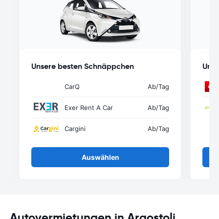
Unsere besten Schnäppchen
Unse
CarQ
Ab
/Tag
Exer Rent A Car
Ab
/Tag
Cargini
Ab
/Tag
Auswählen
Autovermietungen in Argostoli