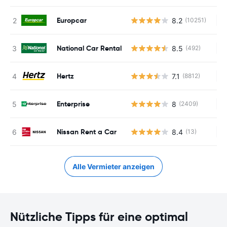
Europcar
8.2
(10251)
Ke
National Car Rental
8.5
(492)
Ke
Hertz
7.1
(8812)
Ke
Enterprise
8
(2409)
Ke
Nissan Rent a Car
8.4
(13)
Ke
Alle Vermieter anzeigen
Nützliche Tipps für eine optimal