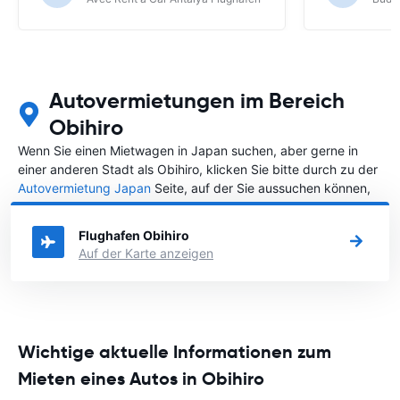
weil die Mie
online-Diens
Flughafen nic
Mietwagen lie
nur über eas
Autovermietungen im Bereich
Obihiro
Wenn Sie einen Mietwagen in Japan suchen, aber gerne in
einer anderen Stadt als Obihiro, klicken Sie bitte durch zu der
Autovermietung Japan
Seite, auf der Sie aussuchen können,
in welcher Stadt in Japan Sie Ihr Fahrzeug mieten wollen.
Flughafen Obihiro
Auf der Karte anzeigen
Wichtige aktuelle Informationen zum
Mieten eines Autos in Obihiro