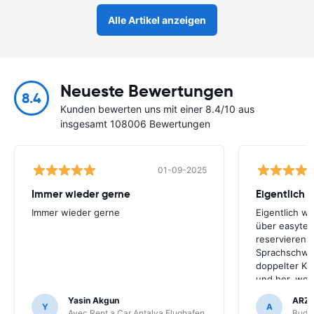
Alle Artikel anzeigen
Neueste Bewertungen
8.4
Kunden bewerten uns mit einer 8.4/10 aus
insgesamt 108006 Bewertungen
01-09-2025
Immer wieder gerne
Eigentlich 
Immer wieder gerne
Eigentlich w
über easyter
reservieren.
Sprachschwie
doppelter Kr
und her, werd
Unternehmen
Yasin Akgun
ARZ
ich easyterra
Y
A
Avec Rent a Car Antalya Flughafen
Budge