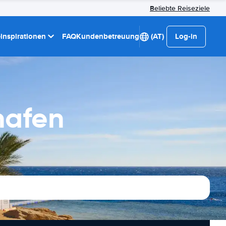
Beliebte Reiseziele
einspirationen
FAQ
Kundenbetreuung
(AT)
Log-in
hafen