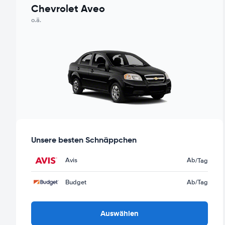
Chevrolet Aveo
o.ä.
Unsere besten Schnäppchen
Avis
Ab
/Tag
Budget
Ab
/Tag
Auswählen