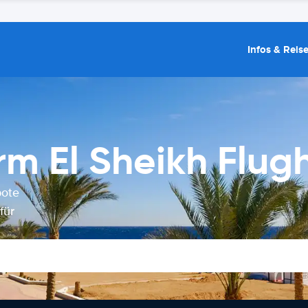
Infos & Reis
m El Sheikh Flug
bote
für