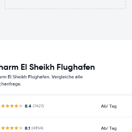
harm El Sheikh Flughafen
m El Sheikh Flughafen. Vergleiche alle
chanfrage.
8.4
Ab
/ Tag
(7427)
8.1
Ab
/ Tag
(4354)