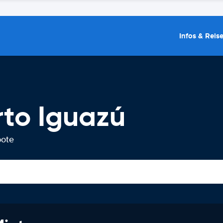
Infos & Reis
to Iguazú
bote