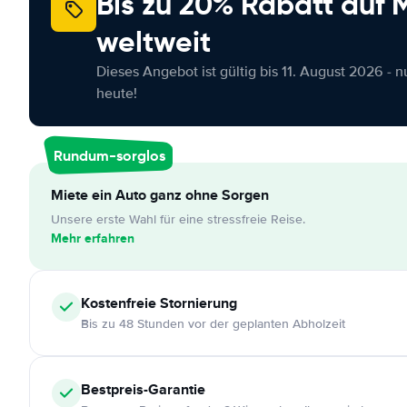
Bis zu 20% Rabatt auf
weltweit
Dieses Angebot ist gültig bis 11. August 2026 - 
heute!
Rundum-sorglos
Miete ein Auto ganz ohne Sorgen
Unsere erste Wahl für eine stressfreie Reise.
Mehr erfahren
Kostenfreie
Stornierung
Bis zu 48 Stunden vor der geplanten Abholzeit
Bestpreis-Garantie