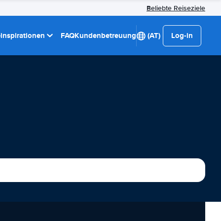
Beliebte Reiseziele
einspirationen
FAQ
Kundenbetreuung
(AT)
Log-in