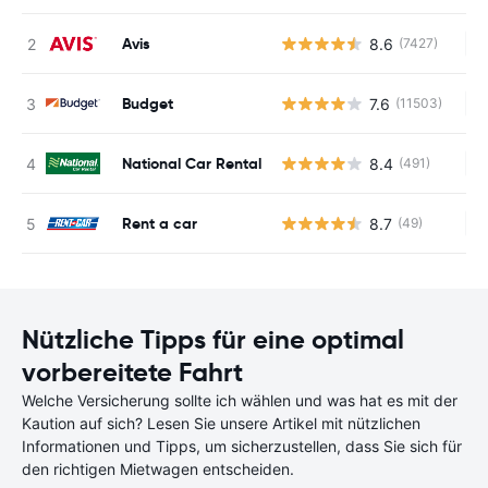
Avis
8.6
(7427)
Ke
Budget
7.6
(11503)
Ke
National Car Rental
8.4
(491)
Ke
Rent a car
8.7
(49)
Ke
Nützliche Tipps für eine optimal
vorbereitete Fahrt
Welche Versicherung sollte ich wählen und was hat es mit der
Kaution auf sich? Lesen Sie unsere Artikel mit nützlichen
Informationen und Tipps, um sicherzustellen, dass Sie sich für
den richtigen Mietwagen entscheiden.