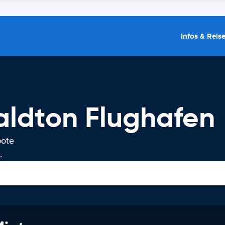
Infos & Reis
ldton Flughafen
bote
.