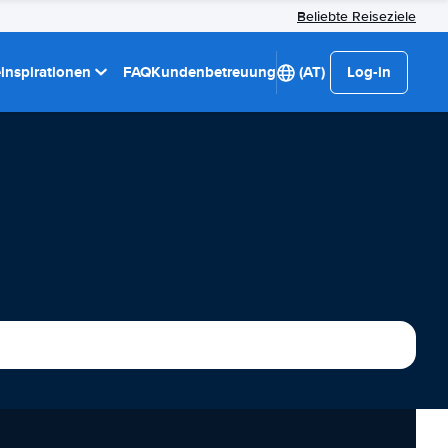
Beliebte Reiseziele
einspirationen
FAQ
Kundenbetreuung
(AT)
Log-in