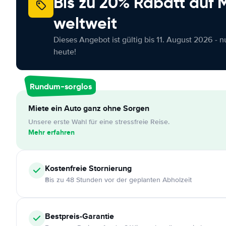
Bis zu 20% Rabatt auf
weltweit
Dieses Angebot ist gültig bis 11. August 2026 - 
heute!
Rundum-sorglos
Miete ein Auto ganz ohne Sorgen
Unsere erste Wahl für eine stressfreie Reise.
Mehr erfahren
Kostenfreie
Stornierung
Bis zu 48 Stunden vor der geplanten Abholzeit
Bestpreis-Garantie