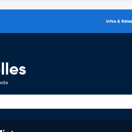
Infos & Reis
lles
bote