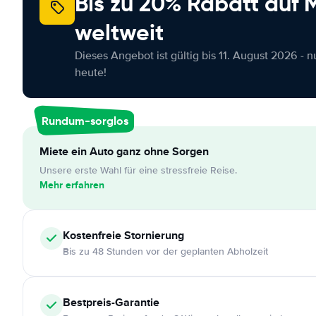
Bis zu 20% Rabatt auf
weltweit
Dieses Angebot ist gültig bis 11. August 2026 - 
heute!
Rundum-sorglos
Miete ein Auto ganz ohne Sorgen
Unsere erste Wahl für eine stressfreie Reise.
Mehr erfahren
Kostenfreie
Stornierung
Bis zu 48 Stunden vor der geplanten Abholzeit
Bestpreis-Garantie