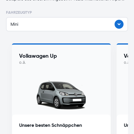
FAHRZEUGTYP
Mini
Volkswagen Up
Vol
o.ä.
o.ä.
Unsere besten Schnäppchen
Unse