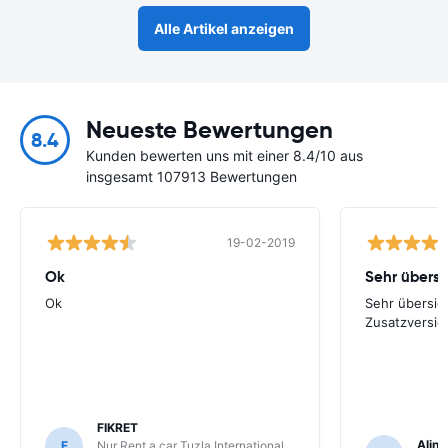
Alle Artikel anzeigen
Neueste Bewertungen
8.4
Kunden bewerten uns mit einer 8.4/10 aus
insgesamt 107913 Bewertungen
19-02-2019
Ok
Ok
Sehr übersich
Zusatzversic
FIKRET
Aline
F
Nur Rent a car Tuzla International