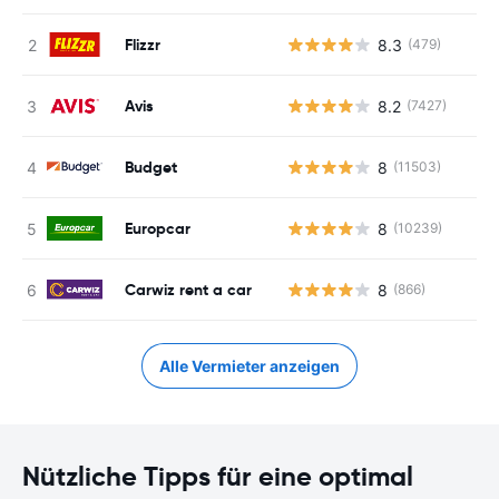
Flizzr
8.3
(479)
Avis
8.2
(7427)
Budget
8
(11503)
Europcar
8
(10239)
Carwiz rent a car
8
(866)
Alle Vermieter anzeigen
Nützliche Tipps für eine optimal