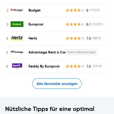
Budget
8
(11512)
Ke
Europcar
8.1
(10251)
Ke
Hertz
7.9
(8812)
Ke
Advantage Rent a Car
Keine Bewertungen
K
Keddy By Europcar
7.6
(4319)
Ke
Alle Vermieter anzeigen
Nützliche Tipps für eine optimal