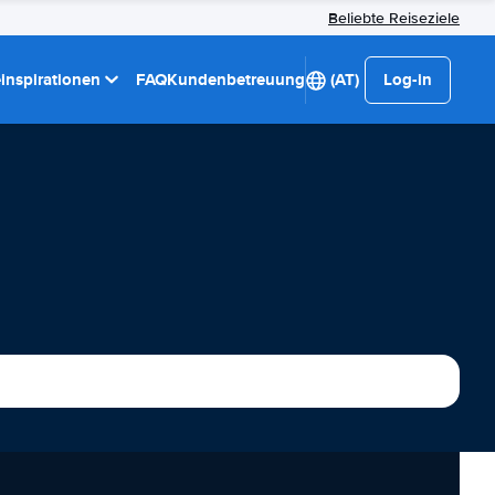
Beliebte Reiseziele
einspirationen
FAQ
Kundenbetreuung
(AT)
Log-in