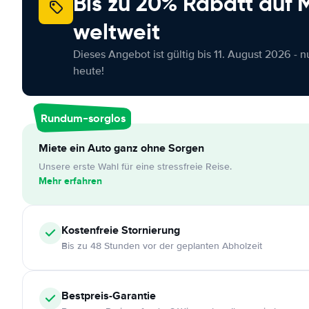
Bis zu 20% Rabatt auf
weltweit
Dieses Angebot ist gültig bis 11. August 2026 - 
heute!
Rundum-sorglos
Miete ein Auto ganz ohne Sorgen
Unsere erste Wahl für eine stressfreie Reise.
Mehr erfahren
Kostenfreie
Stornierung
Bis zu 48 Stunden vor der geplanten Abholzeit
Bestpreis-Garantie