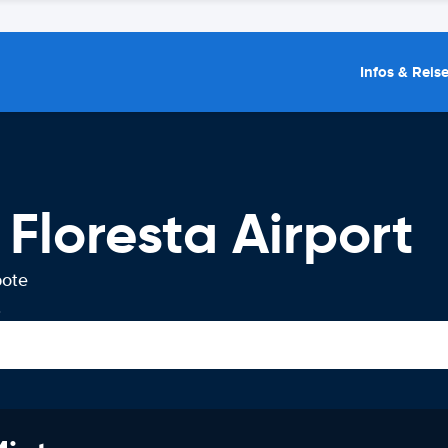
Infos & Reis
Floresta Airport
bote
.