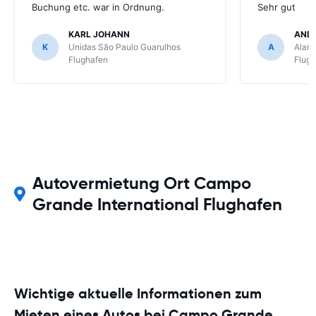
Buchung etc. war in Ordnung.
Sehr gut
KARL JOHANN
AND
K
Unidas São Paulo Guarulhos
A
Alamo
Flughafen
Flug
Autovermietung Ort Campo
Grande International Flughafen
Wichtige aktuelle Informationen zum
Mieten eines Autos bei Campo Grande