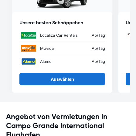
Unsere besten Schnäppchen
Unse
Localiza Car Rentals
Ab
/Tag
Movida
Ab
/Tag
Alamo
Ab
/Tag
Auswählen
Angebot von Vermietungen in
Campo Grande International
Flughafen