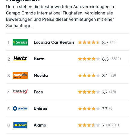
Unten stehen die bestbewerteten Autovermietungen in
Campo Grande International Flughafen. Vergleiche alle
Bewertungen und Preise dieser Vermietungen mit einer
Suchanfrage.
Localiza Car Rentals
8.7
(75)
Hertz
8.3
(8812)
Ke
Movida
8.1
(28)
Foco
7.7
(48)
Unidas
7.7
(6)
Alamo
7
(10701)