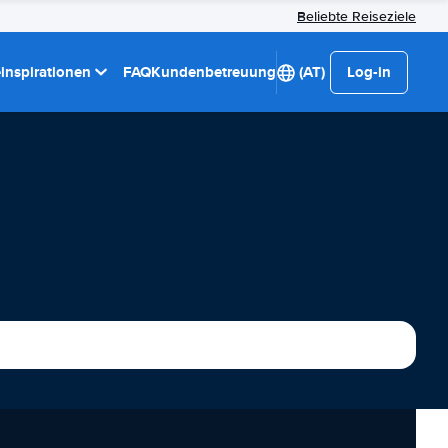
Beliebte Reiseziele
einspirationen
FAQ
Kundenbetreuung
(AT)
Log-in