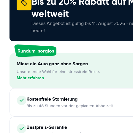
Bis zu 20% Rabatt auf
weltweit
Dieses Angebot ist gültig bis 11. August 2026 - 
heute!
Rundum-sorglos
Miete ein Auto ganz ohne Sorgen
Unsere erste Wahl für eine stressfreie Reise.
Mehr erfahren
Kostenfreie
Stornierung
Bis zu 48 Stunden vor der geplanten Abholzeit
Bestpreis-Garantie