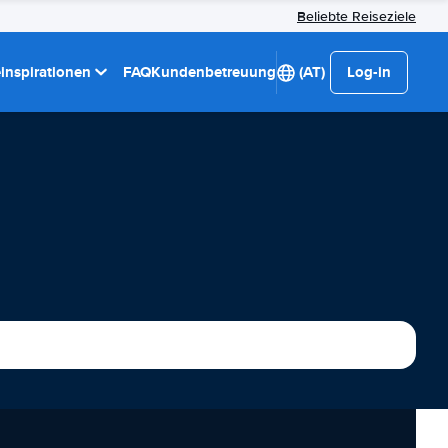
Beliebte Reiseziele
einspirationen
FAQ
Kundenbetreuung
(AT)
Log-in