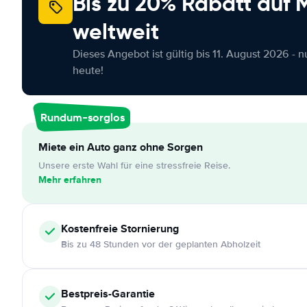
Bis zu 20% Rabatt auf
weltweit
Dieses Angebot ist gültig bis 11. August 2026 - 
heute!
Rundum-sorglos
Miete ein Auto ganz ohne Sorgen
Unsere erste Wahl für eine stressfreie Reise.
Mehr erfahren
Kostenfreie
Stornierung
Bis zu 48 Stunden vor der geplanten Abholzeit
Bestpreis-Garantie