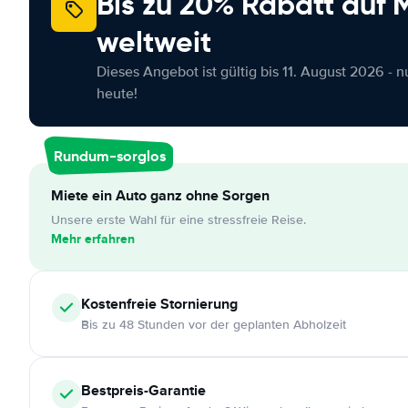
Bis zu 20% Rabatt auf
weltweit
Dieses Angebot ist gültig bis 11. August 2026 - 
heute!
Rundum-sorglos
Miete ein Auto ganz ohne Sorgen
Unsere erste Wahl für eine stressfreie Reise.
Mehr erfahren
Kostenfreie
Stornierung
Bis zu 48 Stunden vor der geplanten Abholzeit
Bestpreis-Garantie