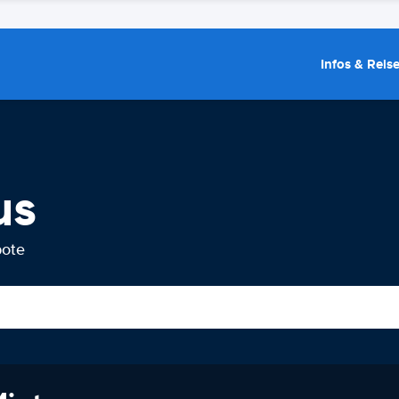
Infos & Reis
us
bote