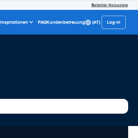
Beliebte Reiseziele
einspirationen
FAQ
Kundenbetreuung
(AT)
Log-in