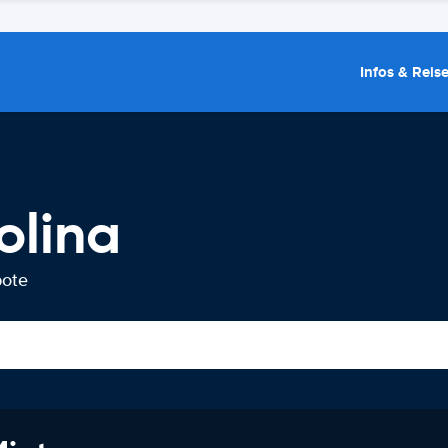
Infos & Reis
olina
bote