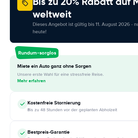
Bis zu 20% Rabatt auf
weltweit
Dieses Angebot ist gültig bis 11. August 2026 - 
heute!
Rundum-sorglos
Miete ein Auto ganz ohne Sorgen
Unsere erste Wahl für eine stressfreie Reise.
Mehr erfahren
Kostenfreie
Stornierung
Bis zu 48 Stunden vor der geplanten Abholzeit
Bestpreis-Garantie