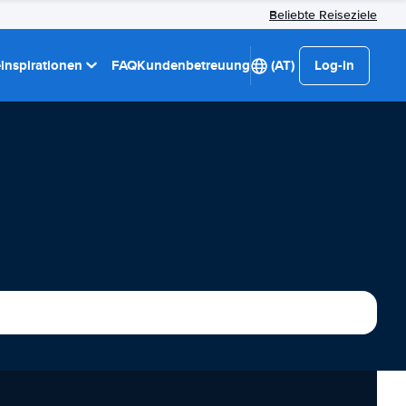
Beliebte Reiseziele
einspirationen
FAQ
Kundenbetreuung
(AT)
Log-in