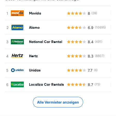
Movida
8
(28)
Ke
Alamo
6.9
(10695)
Ke
National Car Rental
8.4
(491)
Ke
Hertz
8.3
(8807)
Ke
Unidas
7.7
(6)
Ke
Localiza Car Rentals
8.7
(75)
Ke
Alle Vermieter anzeigen