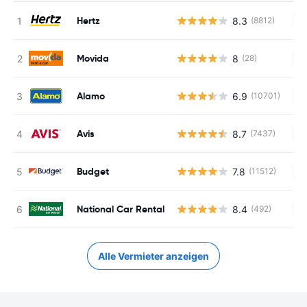
Hertz
8.3
(8812)
Ke
Movida
8
(28)
Ke
Alamo
6.9
(10701)
Ke
Avis
8.7
(7437)
Ke
Budget
7.8
(11512)
Ke
National Car Rental
8.4
(492)
Ke
Alle Vermieter anzeigen