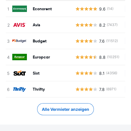
Econorent
9.6
(14)
Ke
Avis
8.2
(7437)
Ke
Budget
7.6
(11512)
Ke
Europcar
8.8
(10251)
Ke
Sixt
8.1
(4356)
Ke
Thrifty
7.8
(6971)
Ke
Alle Vermieter anzeigen