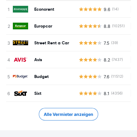
Econorent
9.6
(14)
Ke
Europcar
8.8
(10251)
Ke
Street Rent a Car
7.5
(39)
Ke
Avis
8.2
(7437)
Ke
Budget
7.6
(11512)
Ke
Sixt
8.1
(4356)
Ke
Alle Vermieter anzeigen